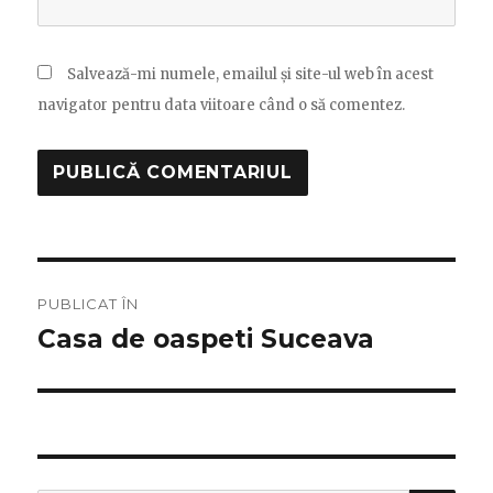
Salvează-mi numele, emailul și site-ul web în acest
navigator pentru data viitoare când o să comentez.
Navigare
PUBLICAT ÎN
în
Casa de oaspeti Suceava
articole