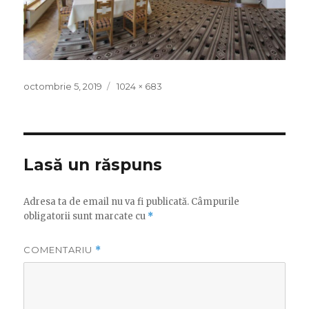
Publicat
octombrie 5, 2019
Mărime
1024 × 683
pe
întreagă
Lasă un răspuns
Adresa ta de email nu va fi publicată.
Câmpurile
obligatorii sunt marcate cu
*
COMENTARIU
*