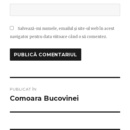
Salvează-mi numele, emailul și site-ul web în acest
navigator pentru data viitoare când o să comentez.
Navigare
PUBLICAT ÎN
în
Comoara Bucovinei
articole