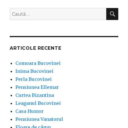
CĂ
Caută
după:
ARTICOLE RECENTE
Comoara Bucovinei
Inima Bucovinei
Perla Bucovinei
Pensiunea Ellemar
Curtea Bizantina
Leaganul Bucovinei
Casa Humor
Pensiunea Vanatorul
Floare de câmp