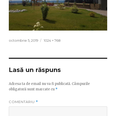
Publicat
octombrie 5, 2019
Mărime
1024 × 768
pe
întreagă
Lasă un răspuns
Adresa ta de email nu va fi publicată.
Câmpurile
obligatorii sunt marcate cu
*
COMENTARIU
*