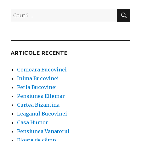
CĂ
Caută
după:
ARTICOLE RECENTE
Comoara Bucovinei
Inima Bucovinei
Perla Bucovinei
Pensiunea Ellemar
Curtea Bizantina
Leaganul Bucovinei
Casa Humor
Pensiunea Vanatorul
Floare de câmp