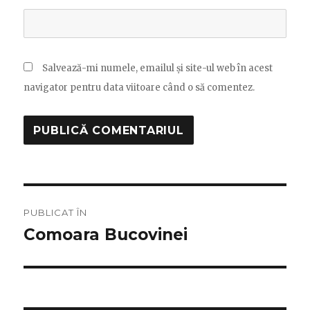
Salvează-mi numele, emailul și site-ul web în acest
navigator pentru data viitoare când o să comentez.
Navigare
PUBLICAT ÎN
în
Comoara Bucovinei
articole