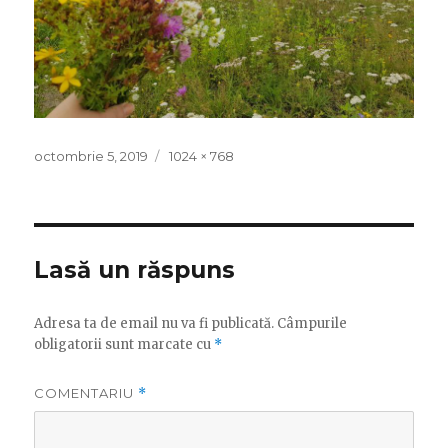
Publicat
octombrie 5, 2019
Mărime
1024 × 768
pe
întreagă
Lasă un răspuns
Adresa ta de email nu va fi publicată.
Câmpurile
obligatorii sunt marcate cu
*
COMENTARIU
*