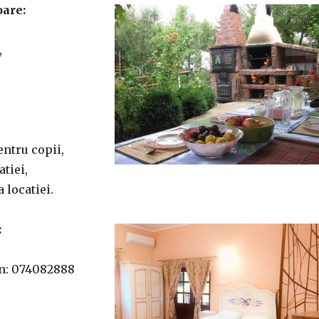
oare:
,
entru copii,
atiei,
 locatiei.
:
on: 074082888