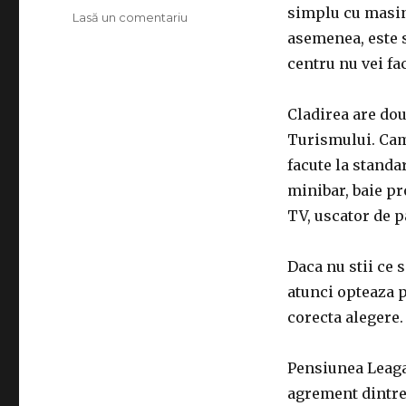
simplu cu masin
Lasă un comentariu
la
Leaganul
asemenea, este s
Bucovinei
centru nu vei fa
Cladirea are doua
Turismului. Came
facute la standa
minibar, baie pr
TV, uscator de pa
Daca nu stii ce 
atunci opteaza p
corecta alegere.
Pensiunea Leaga
agrement dintre