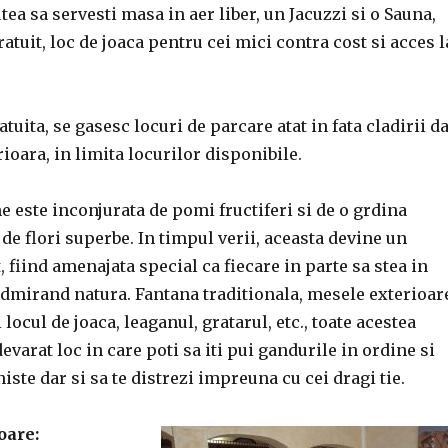
tea sa servesti masa in aer liber, un Jacuzzi si o Sauna,
atuit, loc de joaca pentru cei mici contra cost si acces l
tuita, se gasesc locuri de parcare atat in fata cladirii d
rioara, in limita locurilor disponibile.
 este inconjurata de pomi fructiferi si de o grdina
 de flori superbe. In timpul verii, aceasta devine un
, fiind amenajata special ca fiecare in parte sa stea in
 admirand natura. Fantana traditionala, mesele exterioar
 locul de joaca, leaganul, gratarul, etc., toate acestea
evarat loc in care poti sa iti pui gandurile in ordine si
iniste dar si sa te distrezi impreuna cu cei dragi tie.
ioare: