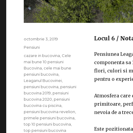
Locul 6
/ Not
Publicat
octombrie 3, 2019
pe
Categorii
Pensiuni
Pensiunea Leagan
Etichete
cazare in bucovina
,
Cele
mai bune 10 pensiuni
componenta sa 1
Bucovina
,
cele mai bune
flori, culori si
pensiuni bucovina
,
pentru o experie
Leaganul Bucovinei
,
pensiuni bucovina
,
pensiuni
bucovina 2019
,
pensiuni
Atmosfera care d
bucovina 2020
,
pensiuni
primitoare, perf
bucovina cu piscina
,
pensiuni bucovina revelion
,
nevoia de a trece
primele pensiuni bucovina
,
top 10 pensiuni bucovina
,
Este pozitionata
top pensiuni bucovina