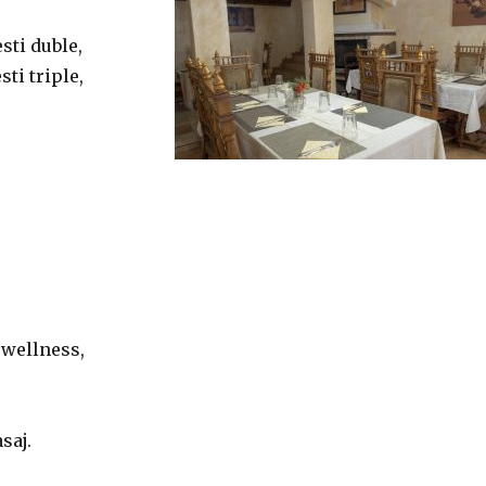
ti duble,
ti triple,
 wellness,
saj.