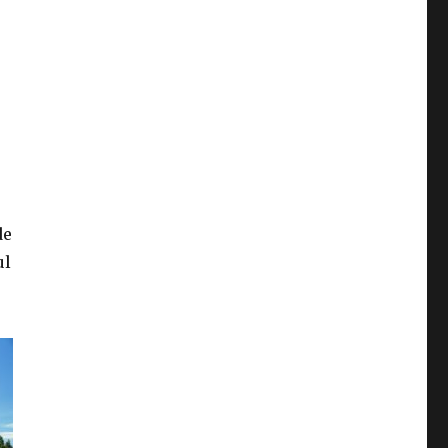
de
ul