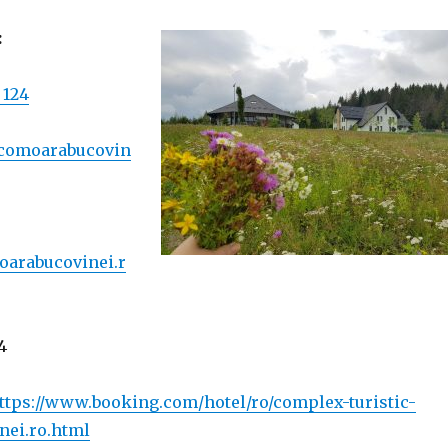
:
 124
comoarabucovin
oarabucovinei.r
4
ttps://www.booking.com/hotel/ro/complex-turistic-
nei.ro.html