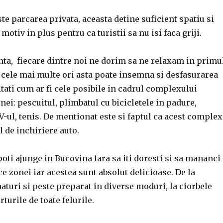
ste parcarea privata, aceasta detine suficient spatiu si
 motiv in plus pentru ca turistii sa nu isi faca griji.
nta, fiecare dintre noi ne dorim sa ne relaxam in primu
e cele mai multe ori asta poate insemna si desfasurarea
itati cum ar fi cele posibile in cadrul complexului
i: pescuitul, plimbatul cu bicicletele in padure,
-ul, tenis. De mentionat este si faptul ca acest complex
l de inchiriere auto.
poti ajunge in Bucovina fara sa iti doresti si sa mananci
ce zonei iar acestea sunt absolut delicioase. De la
aturi si peste preparat in diverse moduri, la ciorbele
turile de toate felurile.