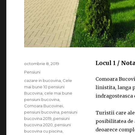
Locul 1
/ Not
Publicat
octombrie 8, 2019
pe
Categorii
Pensiuni
Comoara Bucovin
Etichete
cazare in bucovina
,
Cele
mai bune 10 pensiuni
linistita, langa 
Bucovina
,
cele mai bune
indragosteasca d
pensiuni bucovina
,
Comoara Bucovinei
,
pensiuni bucovina
,
pensiuni
Turistii care al
bucovina 2019
,
pensiuni
posibilitatea de
bucovina 2020
,
pensiuni
deoarece complex
bucovina cu piscina
,