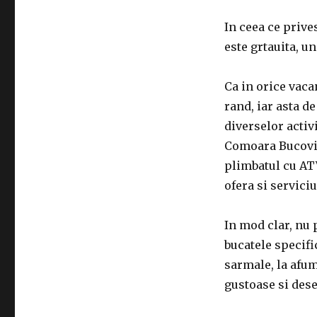
In ceea ce prive
este grtauita, un
Ca in orice vaca
rand, iar asta d
diverselor activ
Comoara Bucovine
plimbatul cu ATV
ofera si serviciu
In mod clar, nu 
bucatele specifi
sarmale, la afum
gustoase si deser