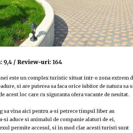
a:
9,4
/ Review-uri:
164
ei este un complex turistic situat intr-o zona extrem 
padure, si are puterea sa faca orice iubitor de natura sa s
e acest loc care cu siguranta ofera vacante de neuitat.
eg sa vina aici pentru a-si petrece timpul liber au
 a-si aduce si animalul de companie alaturi de ei,
ul permite accesul, si in mod clar acesti turisti sunt