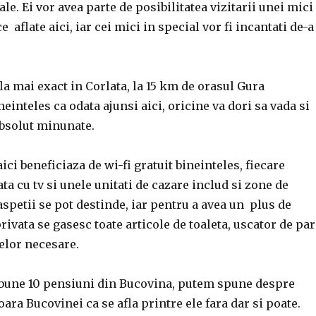
le. Ei vor avea parte de posibilitatea vizitarii unei mici
 aflate aici, iar cei mici in special vor fi incantati de-a
a mai exact in Corlata, la 15 km de orasul Gura
einteles ca odata ajunsi aici, oricine va dori sa vada si
bsolut minunate.
ici beneficiaza de wi-fi gratuit bineinteles, fiecare
ta cu tv si unele unitati de cazare includ si zone de
spetii se pot destinde, iar pentru a avea un plus de
rivata se gasesc toate articole de toaleta, uscator de par
elor necesare.
 bune 10 pensiuni din Bucovina, putem spune despre
a Bucovinei ca se afla printre ele fara dar si poate.