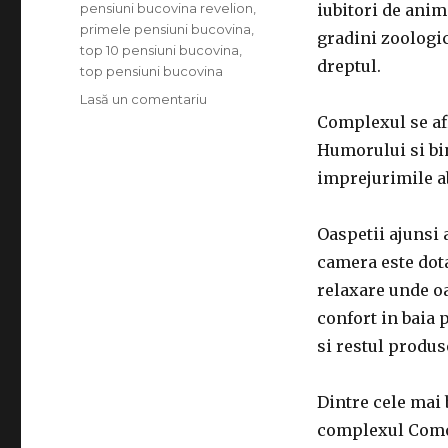
pensiuni bucovina revelion
,
iubitori de anima
primele pensiuni bucovina
,
gradini zoologice
top 10 pensiuni bucovina
,
dreptul.
top pensiuni bucovina
Lasă un comentariu
la
Comoara
Complexul se afl
Bucovinei
Humorului si bin
imprejurimile a
Oaspetii ajunsi a
camera este dota
relaxare unde oa
confort in baia p
si restul produs
Dintre cele mai
complexul Comoar