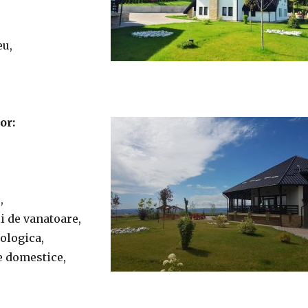
eu,
or:
,
i de vanatoare,
ologica,
e domestice,