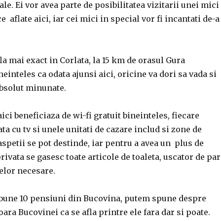
le. Ei vor avea parte de posibilitatea vizitarii unei mici
 aflate aici, iar cei mici in special vor fi incantati de-a
a mai exact in Corlata, la 15 km de orasul Gura
einteles ca odata ajunsi aici, oricine va dori sa vada si
bsolut minunate.
ici beneficiaza de wi-fi gratuit bineinteles, fiecare
ta cu tv si unele unitati de cazare includ si zone de
spetii se pot destinde, iar pentru a avea un plus de
rivata se gasesc toate articole de toaleta, uscator de par
elor necesare.
 bune 10 pensiuni din Bucovina, putem spune despre
a Bucovinei ca se afla printre ele fara dar si poate.