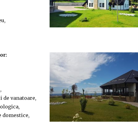
eu,
or:
,
i de vanatoare,
ologica,
e domestice,