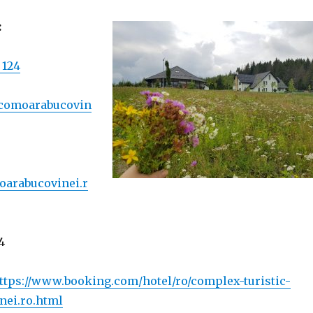
:
 124
comoarabucovin
oarabucovinei.r
4
ttps://www.booking.com/hotel/ro/complex-turistic-
nei.ro.html