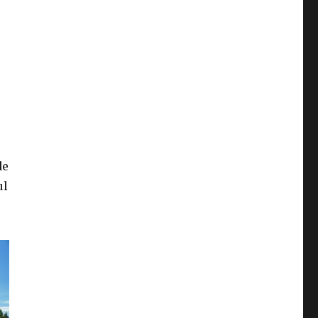
de
ul