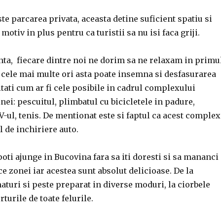
ste parcarea privata, aceasta detine suficient spatiu si
 motiv in plus pentru ca turistii sa nu isi faca griji.
nta, fiecare dintre noi ne dorim sa ne relaxam in primu
e cele mai multe ori asta poate insemna si desfasurarea
itati cum ar fi cele posibile in cadrul complexului
i: pescuitul, plimbatul cu bicicletele in padure,
-ul, tenis. De mentionat este si faptul ca acest complex
l de inchiriere auto.
poti ajunge in Bucovina fara sa iti doresti si sa mananci
ce zonei iar acestea sunt absolut delicioase. De la
aturi si peste preparat in diverse moduri, la ciorbele
turile de toate felurile.