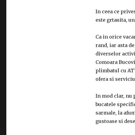
In ceea ce prive
este grtauita, un
Ca in orice vaca
rand, iar asta d
diverselor activ
Comoara Bucovine
plimbatul cu ATV
ofera si serviciu
In mod clar, nu 
bucatele specifi
sarmale, la afum
gustoase si deser