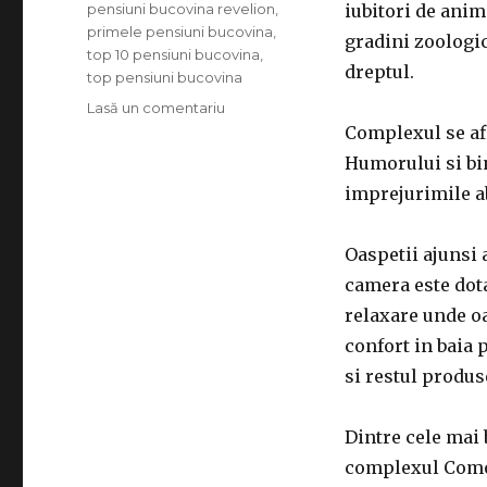
pensiuni bucovina revelion
,
iubitori de anima
primele pensiuni bucovina
,
gradini zoologice
top 10 pensiuni bucovina
,
dreptul.
top pensiuni bucovina
Lasă un comentariu
la
Comoara
Complexul se afl
Bucovinei
Humorului si bin
imprejurimile a
Oaspetii ajunsi a
camera este dota
relaxare unde oa
confort in baia p
si restul produs
Dintre cele mai
complexul Comoar