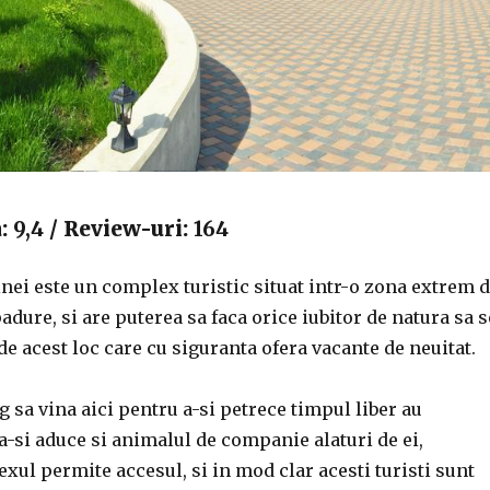
a:
9,4
/ Review-uri:
164
ei este un complex turistic situat intr-o zona extrem 
padure, si are puterea sa faca orice iubitor de natura sa s
e acest loc care cu siguranta ofera vacante de neuitat.
eg sa vina aici pentru a-si petrece timpul liber au
 a-si aduce si animalul de companie alaturi de ei,
ul permite accesul, si in mod clar acesti turisti sunt