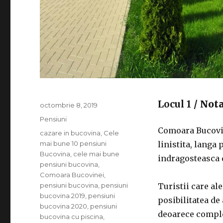
Locul 1
/ Not
Publicat
octombrie 8, 2019
pe
Categorii
Pensiuni
Comoara Bucovin
Etichete
cazare in bucovina
,
Cele
mai bune 10 pensiuni
linistita, langa 
Bucovina
,
cele mai bune
indragosteasca d
pensiuni bucovina
,
Comoara Bucovinei
,
pensiuni bucovina
,
pensiuni
Turistii care al
bucovina 2019
,
pensiuni
posibilitatea de
bucovina 2020
,
pensiuni
deoarece complex
bucovina cu piscina
,