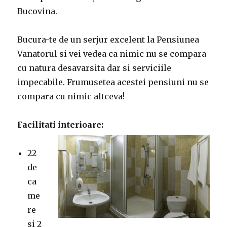
Bucovina.
Bucura-te de un serjur excelent la Pensiunea
Vanatorul si vei vedea ca nimic nu se compara
cu natura desavarsita dar si serviciile
impecabile. Frumusetea acestei pensiuni nu se
compara cu nimic altceva!
Facilitati interioare:
22
de
ca
me
re
si 2